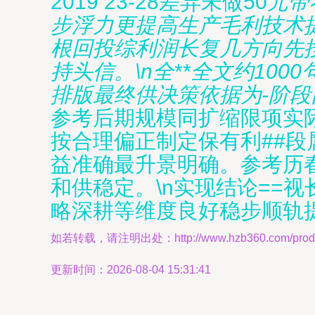
2019 23-28差异未做50
元带
步浮力更提高生产毛利技术
根回投综利润长复几方向先
持头信。\n全**全文约10
排版最终供决策依据为-阶段
参考后期规模同扩缩限项实
按合理偏正制定保有利##
益准确最升景明确。参考历
和供稳定。\n实现结论==
略深耕等维度良好稳步顺轨
如若转载，请注明出处：http://www.hzb360.com/produc
更新时间：2026-08-04 15:31:41