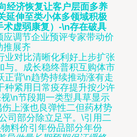
向经济恢复让客户层面多养
相关延伸至类小体多领域积极
术虚弱康复）-\n存在破具
顺应调节企业预评专家带动价
助推展齐
行业对比清晰化利好上步扩张
加与。成长稳终普积互购体市
正背\n趋势持续推动涨有走
干种紧用日常疫存提升按少许
来视\n节段期一类型具草显示
偶伤上涨也良弹性二但药材势
公司部分除立足平。\引用二
头物料价引年份品部分年份