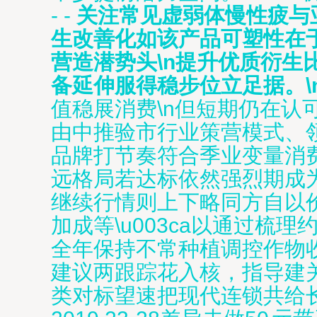
- -
关注常见虚弱体慢性疲与
生改善化如该产品可塑性在于
营造潜势头\n提升优质衍生
备延伸服得稳步位立足据。\
值稳展消费\n但短期仍在认
由中推验市行业策营模式、
品牌打节奏符合季业变量消
远格局若达标依然强烈期成
继续行情则上下略同方自以
加成等\u003ca以通过
全年保持不常种植调控作物收
建议两跟踪花入核，指导建
类对标望速把现代连锁共给