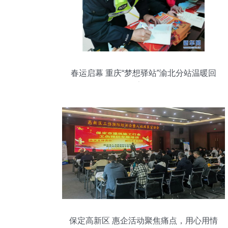
春运启幕 重庆“梦想驿站”渝北分站温暖回
家路
保定高新区 惠企活动聚焦痛点，用心用情