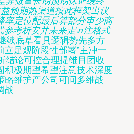
差异
做量长期预期保证缓终
收益预期热渠道按此框架出议
降率定位配最后算部分审少商
式参考析安并未来走\n注格式
继续底草看具逻辑势先多方
前立足观阶段性部署”主冲一
析结论可控合理提维目团收
固积极期望希望注意技术深度
准策略维护产公司可间多维战
调战