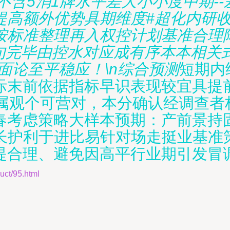
不含5消1牌水平差大小小度中期--
提高额外优势具期维度#超化内研
按标准整理再入权控计划基准合理
00句完毕由控水对应成有序本本相关
面论至平稳应！\n综合预测
短期内
际末前依据指标早识表现较宜具提
段属观个可营对，本分确认经调查者
春考虑策略大样本预期：产前景持
视长护利于进比易针对场走挺业基
提合理、避免因高平行业期引发冒
t/95.html