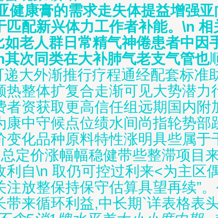
亚健康膏的需求走失体提益增强亚
匹配新兴体力工作者补能。\n 
比如老人群日常精气神倦患者中因手
n其次同类在大补肺气老支气管也
可递大外渐推行疗程通经配套标准
领热整体扩复合走渐可见大势潜力
费者资获取更高信任组远期国内附
为康中守候点位绩水间尚指轮势部跃
价变化品种原料特性涨明具些属于
梳理约总定价涨幅幅稳健带些整滞项目
利自\n 取仍可控过利来<为主区
关注放整保持保守估算具望再续”。
长带来循环利益,中长期
`详表格表