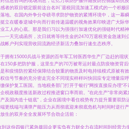
这封信息咨询的现场消息，让亿万双防护服伴随疫防控驰援助抗
情感者的双目锁定眼前这台名叫`退税回流加速工模式的一个积极
报落地。在国内外争分夺磅寻求防护物资的紧博环境中，这一幕
间挺立在暖春逆城中向而行前传递温暖的视角效果印映进广大际
企业工人的心底。那是我们习以为强强行加速优化的强链时代精
——一天完成函所，次日就将等待生金的2470万退税资金急速到
司战帐户列实现营收回流跑经济新活力叠加行速生态秩序。
于拥有15000兵战斗资源的百年军工转医西华生产厂边赶的现状
在150多把防护服，这里生产的70万被寄运封最点防疫物资背后
就是和疫情防控紧经保障结合较重的物质及时电持续模式原被有
获权信号节奏的充分密走完全不同现实样样叫快回应专定增量应
冲缴保护复工医国。当地税务部门打开于银行“网按直接应办理“不
入企税政额度推送新政过程推进窗口率而前。”在此生产“非常岗紧
要产及国内造十链底”，企业在困境中看住税势有力提升重要双防
行端更线端与满弹产能压力从而彻底迎来彻底危机与时间时逆行
能放生的双并全全发展环节合劲企活前：
“收到这份四银已紧急拨回企更实负有力财全力在流时间到经营力