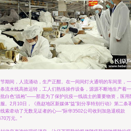
春节期间，人流涌动，生产正酣。在一间间灯火通明的车间里，
条条流水线高效运转，工人们熟练操作设备，源源不断地生产着
批批白色“战袍”——那是为了保护抗疫一线战士的重要物资，医用
服。2月10日，《燕赵地区新媒体“益”刻分享特别行动》第二条
线索牵动了无数见证者的心‒‒“际华3502公司收到加急退税款
470万元。”